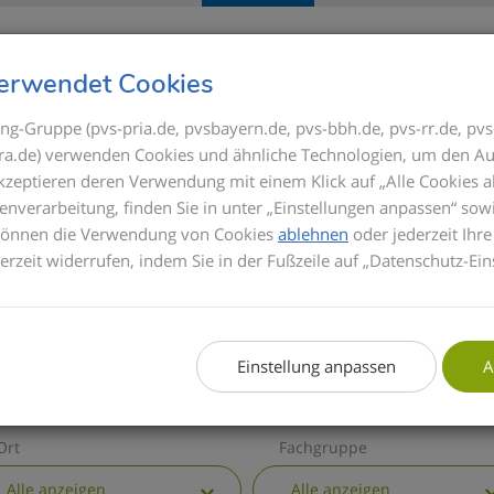
Seminare
Referenten
GOÄ
erwendet Cookies
ng-Gruppe (pvs-pria.de, pvsbayern.de, pvs-bbh.de, pvs-rr.de, pvs
s-ra.de) verwenden Cookies und ähnliche Technologien, um den Au
ICK
akzeptieren deren Verwendung mit einem Klick auf „Alle Cookies a
Bis zum Inkrafttrete
enverarbeitung, finden Sie in unter „Einstellungen anpassen“ sow
Privatabrechnung di
 können die Verwendung von Cookies
ablehnen
oder jederzeit Ihre
basieren die Semina
derzeit widerrufen, indem Sie in der Fußzeile auf „Datenschutz-Ein
informieren wir Sie 
GOÄ. Zusätzlich erha
die wichtigsten all
Einstellung anpassen
A
Ort
Fachgruppe
Alle anzeigen
Alle anzeigen