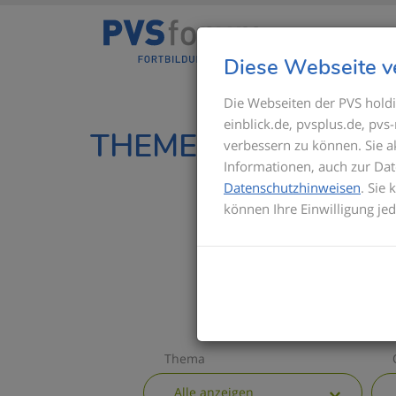
Diese Webseite v
Die Webseiten der PVS holdi
einblick.de, pvsplus.de, pv
THEMEN IM ÜBERBL
verbessern zu können. Sie 
Informationen, auch zur Dat
Datenschutzhinweisen
. Sie
können Ihre Einwilligung je
Thema
Alle anzeigen