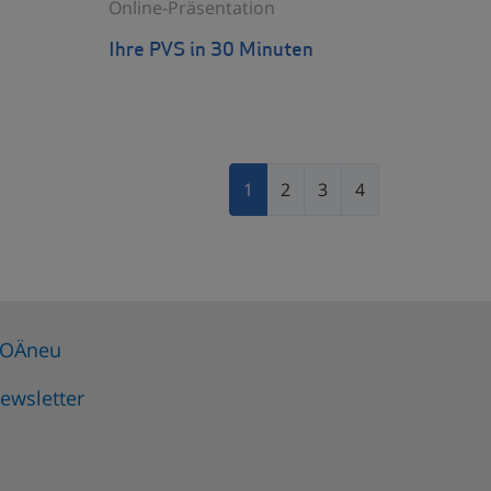
Online-Präsentation
Ihre PVS in 30 Minuten
1
2
3
4
OÄneu
ewsletter