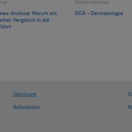
nar
Online-Seminar
eu-Analyse: Warum ein
GOÄ – Dermatologie
acher Vergleich in die
führt
Seminare
G
Referenten
N