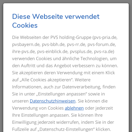
T
Diese Webseite verwendet
o
Cookies
g
AGB
g
Die Webseiten der PVS holding-Gruppe (pvs-pria.de,
pvsbayern.de, pvs-bbh.de, pvs-rr.de, pvs-forum.de,
l
ihre-pvs.de, pvs-einblick.de, pvsplus.de, pvs-ra.de)
Allgemeine Vertragsbedingungen PVS forum des PVS
e
verwenden Cookies und ähnliche Technologien, um
Rhein-Ruhr/Berlin-Brandenburg e.V.
n
den Auftritt und das Angebot verbessern zu können.
a
1. An wen richtet sich das Seminarangebot?
Sie akzeptieren deren Verwendung mit einem Klick
v
auf „Alle Cookies akzeptieren“. Weitere
Das Seminarangebot des Fortbildungsinstitutes PVS
i
Informationen, auch zur Datenverarbeitung, finden
forum des PVS Rhein-Ruhr/Berlin-Brandenburg e.V.
g
Sie in unter „Einstellungen anpassen“ sowie in
steht allen Ärztinnen und Ärzten, insbesondere den
a
unseren
Datenschutzhinweisen
. Sie können die
Ärztinnen und Ärzten aus dem Umfeld der
t
Verwendung von Cookies
ablehnen
oder jederzeit
Unternehmen PVS holding, PVS rhein-ruhr, PVS berlin-
i
Ihre Einstellungen anpassen. Sie können Ihre
brandenburg-hamburg, PVS bayern und der PVS pria,
o
Einwilligung jederzeit widerrufen, indem Sie in der
sowie interessierten Personen, unabhängig von einer
n
Fußzeile auf „Datenschutz-Einstellungen“ klicken.