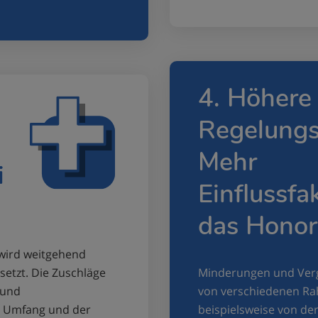
4. Höhere
Regelungs
Mehr
i
Einflussfa
das Honor
 wird weitgehend
setzt. Die Zuschläge
Minderungen und Ver
 und
von verschiedenen R
m Umfang und der
beispielsweise von de