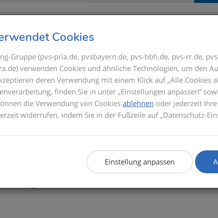
Seminare
Referenten
GOÄ
es GOÄ-Entwurfs
erwendet Cookies
K) und der Verband der Privaten Krankenversicherung (P
ng-Gruppe (pvs-pria.de, pvsbayern.de, pvs-bbh.de, pvs-rr.de, pvs
ndheit (BMG) eine aktualisierte Fassung des Entwurfs für 
s-ra.de) verwenden Cookies und ähnliche Technologien, um den Au
(GOÄ) übermittelt und diese am 31.07.2026 veröffentlicht (
akzeptieren deren Verwendung mit einem Klick auf „Alle Cookies a
enverarbeitung, finden Sie in unter „Einstellungen anpassen“ sow
werden wir künftig als Grundlage für unsere interne Vorber
 können die Verwendung von Cookies
ablehnen
oder jederzeit Ihre
ltungen zur GOÄneu verwenden. So unterstützen wir Sie auc
derzeit widerrufen, indem Sie in der Fußzeile auf „Datenschutz-Ein
n vorzubereiten und die Herausforderungen der GOÄneu sic
u für niedergelassene Praxen werden derzeit überarbeitet
Einstellung anpassen
A
s Handout
bereits jetzt anfordern
und erhalten es automatisc
re niedergelassenen Kunden erhalten die aktualisierte Fass