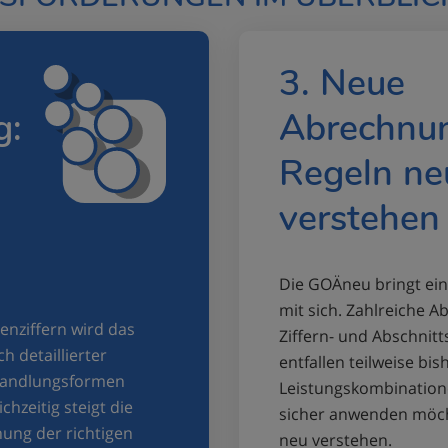
3. Neue
g:
Abrechnun
Regeln ne
verstehen
Die GOÄneu bringt ein
mit sich. Zahlreiche
enziffern wird das
Ziffern- und Abschnitt
 detaillierter
entfallen teilweise b
ehandlungsformen
Leistungskombination
hzeitig steigt die
sicher anwenden möch
ung der richtigen
neu verstehen.