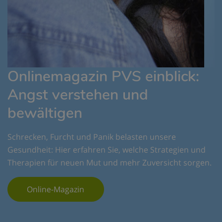
Onlinemagazin PVS einblick:
Angst verstehen und
bewältigen
Schrecken, Furcht und Panik belasten unsere
Gesundheit: Hier erfahren Sie, welche Strategien und
Therapien für neuen Mut und mehr Zuversicht sorgen.
Online-Magazin