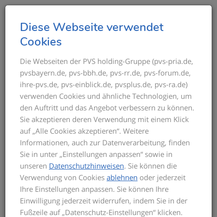
T
Diese Webseite verwendet
o
Cookies
g
g
Die Webseiten der PVS holding-Gruppe (pvs-pria.de,
pvsbayern.de, pvs-bbh.de, pvs-rr.de, pvs-forum.de,
l
ihre-pvs.de, pvs-einblick.de, pvsplus.de, pvs-ra.de)
e
verwenden Cookies und ähnliche Technologien, um
n
den Auftritt und das Angebot verbessern zu können.
a
Sie akzeptieren deren Verwendung mit einem Klick
v
auf „Alle Cookies akzeptieren“. Weitere
i
Informationen, auch zur Datenverarbeitung, finden
g
Sie in unter „Einstellungen anpassen“ sowie in
PVS FORUM – ORT DES
a
unseren
Datenschutzhinweisen
. Sie können die
WISSENS & AUSTAUSCHS
t
Verwendung von Cookies
ablehnen
oder jederzeit
i
Ihre Einstellungen anpassen. Sie können Ihre
o
Einwilligung jederzeit widerrufen, indem Sie in der
Das PVS forum bietet Ärzten und ihren Teams ein
n
Fußzeile auf „Datenschutz-Einstellungen“ klicken.
umfassendes Seminarprogramm mit praxisnahen