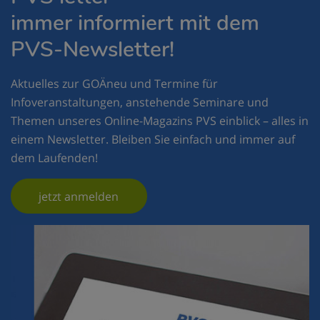
immer informiert mit dem
PVS-Newsletter!
Aktuelles zur GOÄneu und Termine für
Infoveranstaltungen, anstehende Seminare und
Themen unseres Online-Magazins PVS einblick – alles in
einem Newsletter. Bleiben Sie einfach und immer auf
dem Laufenden!
jetzt anmelden