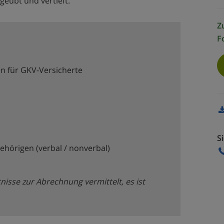
geübt und vertieft.
Z
F
en für GKV-Versicherte
S
hörigen (verbal / nonverbal)
isse zur Abrechnung vermittelt, es ist