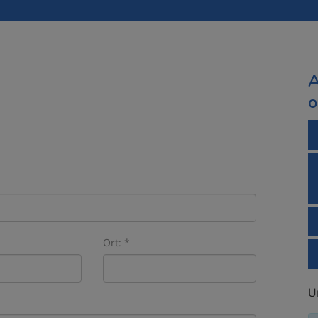
A
o
Ort: *
U