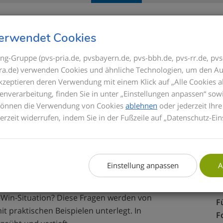
Seminare
Referenten
GOÄ
erwendet Cookies
ng-Gruppe (pvs-pria.de, pvsbayern.de, pvs-bbh.de, pvs-rr.de, pvs
s-ra.de) verwenden Cookies und ähnliche Technologien, um den Au
ieren und offerieren
akzeptieren deren Verwendung mit einem Klick auf „Alle Cookies a
enverarbeitung, finden Sie in unter „Einstellungen anpassen“ sow
 können die Verwendung von Cookies
ablehnen
oder jederzeit Ihre
derzeit widerrufen, indem Sie in der Fußzeile auf „Datenschutz-Ein
Außervertraglichen Leistungen (AVL) eine
viduelle AVL-Pakete für die Versicherten zu
 Praxisinhaber ein rechtlich sicheres Vorgehen
Einstellung anpassen
A
gen? Wie gelingt eine saubere Kalkulation der
Kommunikation mit dem Patienten und dessen
-Win-Situation? Diese Fragen werden von
F
t praktischen Beispielen unterlegt. In
F