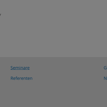
r
Seminare
G
Referenten
N