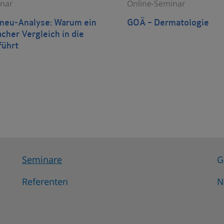
nar
Online-Seminar
eu-Analyse: Warum ein
GOÄ – Dermatologie
acher Vergleich in die
führt
Seminare
G
Referenten
N