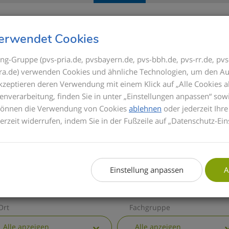
Seminare
Referenten
GOÄ
erwendet Cookies
ng-Gruppe (pvs-pria.de, pvsbayern.de, pvs-bbh.de, pvs-rr.de, pvs
s-ra.de) verwenden Cookies und ähnliche Technologien, um den Au
ICK
akzeptieren deren Verwendung mit einem Klick auf „Alle Cookies a
Bis zum Inkrafttrete
enverarbeitung, finden Sie in unter „Einstellungen anpassen“ sow
Privatabrechnung di
 können die Verwendung von Cookies
ablehnen
oder jederzeit Ihre
basieren die Semina
derzeit widerrufen, indem Sie in der Fußzeile auf „Datenschutz-Ein
informieren wir Sie 
GOÄ. Zusätzlich erha
die wichtigsten all
Einstellung anpassen
A
Ort
Fachgruppe
Alle anzeigen
Alle anzeigen