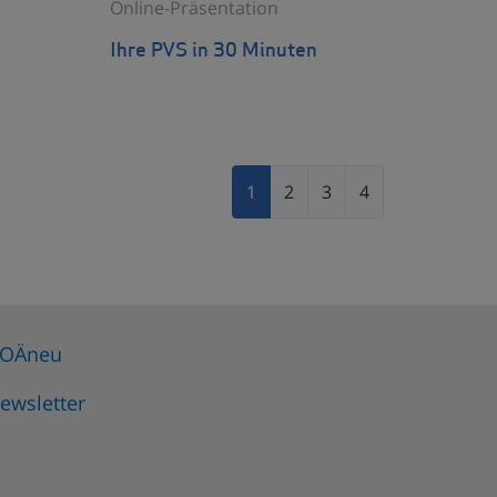
Online-Präsentation
Ihre PVS in 30 Minuten
1
2
3
4
OÄneu
ewsletter