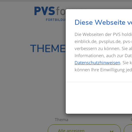
Diese Webseite v
Die Webseiten der PVS holdi
einblick.de, pvsplus.de, pv
THEMEN IM ÜBERBL
verbessern zu können. Sie 
Informationen, auch zur Dat
Datenschutzhinweisen
. Sie
können Ihre Einwilligung je
Thema
Alle anzeigen