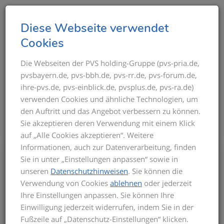
T
Diese Webseite verwendet
o
Cookies
g
g
Die Webseiten der PVS holding-Gruppe (pvs-pria.de,
THEMEN IM ÜBERBLICK
pvsbayern.de, pvs-bbh.de, pvs-rr.de, pvs-forum.de,
l
ihre-pvs.de, pvs-einblick.de, pvsplus.de, pvs-ra.de)
e
verwenden Cookies und ähnliche Technologien, um
n
den Auftritt und das Angebot verbessern zu können.
a
Sie akzeptieren deren Verwendung mit einem Klick
v
auf „Alle Cookies akzeptieren“. Weitere
i
Informationen, auch zur Datenverarbeitung, finden
g
Bis zum Inkrafttreten der neuen GOÄ gilt
Sie in unter „Einstellungen anpassen“ sowie in
a
für die Privatabrechnung die aktuelle
unseren
Datenschutzhinweisen
. Sie können die
t
GOÄ-Fassung. Auf dieser basieren die
Verwendung von Cookies
ablehnen
oder jederzeit
Seminarinhalte. Zu Beginn des Seminars
i
Ihre Einstellungen anpassen. Sie können Ihre
informieren wir Sie über den derzeitigen
o
Einwilligung jederzeit widerrufen, indem Sie in der
Stand der neuen GOÄ. Zusätzlich
n
Fußzeile auf „Datenschutz-Einstellungen“ klicken.