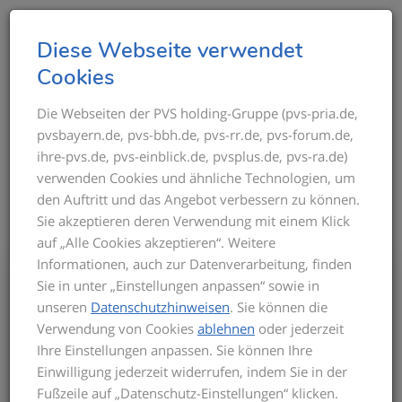
T
Diese Webseite verwendet
o
Cookies
g
g
Die Webseiten der PVS holding-Gruppe (pvs-pria.de,
THEMEN IM ÜBERBLICK
pvsbayern.de, pvs-bbh.de, pvs-rr.de, pvs-forum.de,
l
ihre-pvs.de, pvs-einblick.de, pvsplus.de, pvs-ra.de)
e
verwenden Cookies und ähnliche Technologien, um
n
den Auftritt und das Angebot verbessern zu können.
a
Sie akzeptieren deren Verwendung mit einem Klick
v
auf „Alle Cookies akzeptieren“. Weitere
i
Informationen, auch zur Datenverarbeitung, finden
g
Bis zum Inkrafttreten der neuen GOÄ gilt
Sie in unter „Einstellungen anpassen“ sowie in
a
für die Privatabrechnung die aktuelle
unseren
Datenschutzhinweisen
. Sie können die
t
GOÄ-Fassung. Auf dieser basieren die
Verwendung von Cookies
ablehnen
oder jederzeit
Seminarinhalte. Zu Beginn des Seminars
i
Ihre Einstellungen anpassen. Sie können Ihre
informieren wir Sie über den derzeitigen
o
Einwilligung jederzeit widerrufen, indem Sie in der
Stand der neuen GOÄ. Zusätzlich
n
Fußzeile auf „Datenschutz-Einstellungen“ klicken.