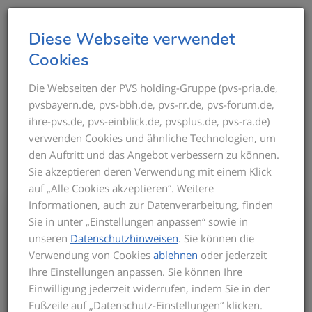
T
Diese Webseite verwendet
o
Cookies
g
g
Die Webseiten der PVS holding-Gruppe (pvs-pria.de,
THEMEN IM ÜBERBLICK
pvsbayern.de, pvs-bbh.de, pvs-rr.de, pvs-forum.de,
l
ihre-pvs.de, pvs-einblick.de, pvsplus.de, pvs-ra.de)
e
verwenden Cookies und ähnliche Technologien, um
n
den Auftritt und das Angebot verbessern zu können.
a
Sie akzeptieren deren Verwendung mit einem Klick
v
auf „Alle Cookies akzeptieren“. Weitere
i
Informationen, auch zur Datenverarbeitung, finden
g
Bis zum Inkrafttreten der neuen GOÄ gilt
Sie in unter „Einstellungen anpassen“ sowie in
a
für die Privatabrechnung die aktuelle
unseren
Datenschutzhinweisen
. Sie können die
t
GOÄ-Fassung. Auf dieser basieren die
Verwendung von Cookies
ablehnen
oder jederzeit
Seminarinhalte. Zu Beginn des Seminars
i
Ihre Einstellungen anpassen. Sie können Ihre
informieren wir Sie über den derzeitigen
o
Einwilligung jederzeit widerrufen, indem Sie in der
Stand der neuen GOÄ. Zusätzlich
n
Fußzeile auf „Datenschutz-Einstellungen“ klicken.