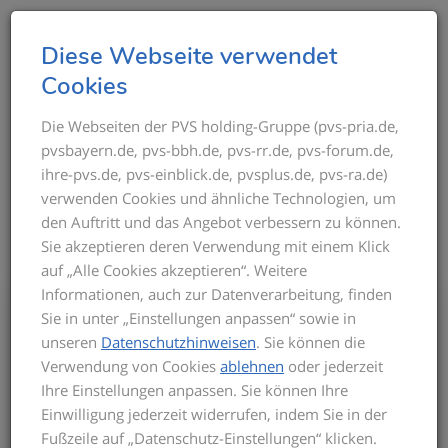
T
Diese Webseite verwendet
o
Cookies
g
g
Die Webseiten der PVS holding-Gruppe (pvs-pria.de,
THEMEN IM ÜBERBLICK
pvsbayern.de, pvs-bbh.de, pvs-rr.de, pvs-forum.de,
l
ihre-pvs.de, pvs-einblick.de, pvsplus.de, pvs-ra.de)
e
verwenden Cookies und ähnliche Technologien, um
n
den Auftritt und das Angebot verbessern zu können.
a
Sie akzeptieren deren Verwendung mit einem Klick
v
auf „Alle Cookies akzeptieren“. Weitere
i
Informationen, auch zur Datenverarbeitung, finden
g
Bis zum Inkrafttreten der neuen GOÄ gilt
Sie in unter „Einstellungen anpassen“ sowie in
a
für die Privatabrechnung die aktuelle
unseren
Datenschutzhinweisen
. Sie können die
t
GOÄ-Fassung. Auf dieser basieren die
Verwendung von Cookies
ablehnen
oder jederzeit
Seminarinhalte. Zu Beginn des Seminars
i
Ihre Einstellungen anpassen. Sie können Ihre
informieren wir Sie über den derzeitigen
o
Einwilligung jederzeit widerrufen, indem Sie in der
Stand der neuen GOÄ. Zusätzlich
n
Fußzeile auf „Datenschutz-Einstellungen“ klicken.