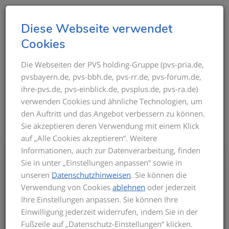
T
Diese Webseite verwendet
o
Cookies
g
g
Die Webseiten der PVS holding-Gruppe (pvs-pria.de,
THEMEN IM ÜBERBLICK
pvsbayern.de, pvs-bbh.de, pvs-rr.de, pvs-forum.de,
l
ihre-pvs.de, pvs-einblick.de, pvsplus.de, pvs-ra.de)
e
verwenden Cookies und ähnliche Technologien, um
n
den Auftritt und das Angebot verbessern zu können.
a
Sie akzeptieren deren Verwendung mit einem Klick
v
auf „Alle Cookies akzeptieren“. Weitere
i
Informationen, auch zur Datenverarbeitung, finden
g
Bis zum Inkrafttreten der neuen GOÄ gilt
Sie in unter „Einstellungen anpassen“ sowie in
a
für die Privatabrechnung die aktuelle
unseren
Datenschutzhinweisen
. Sie können die
t
GOÄ-Fassung. Auf dieser basieren die
Verwendung von Cookies
ablehnen
oder jederzeit
Seminarinhalte. Zu Beginn des Seminars
i
Ihre Einstellungen anpassen. Sie können Ihre
informieren wir Sie über den derzeitigen
o
Einwilligung jederzeit widerrufen, indem Sie in der
Stand der neuen GOÄ. Zusätzlich
n
Fußzeile auf „Datenschutz-Einstellungen“ klicken.