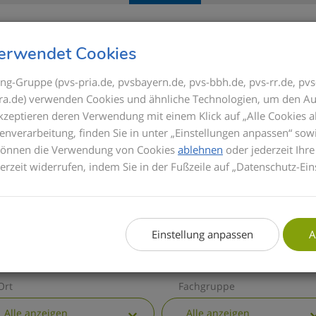
Seminare
Referenten
GOÄ
erwendet Cookies
ng-Gruppe (pvs-pria.de, pvsbayern.de, pvs-bbh.de, pvs-rr.de, pvs
s-ra.de) verwenden Cookies und ähnliche Technologien, um den Au
ICK
akzeptieren deren Verwendung mit einem Klick auf „Alle Cookies a
Bis zum Inkrafttrete
enverarbeitung, finden Sie in unter „Einstellungen anpassen“ sow
Privatabrechnung di
 können die Verwendung von Cookies
ablehnen
oder jederzeit Ihre
basieren die Semina
derzeit widerrufen, indem Sie in der Fußzeile auf „Datenschutz-Ein
informieren wir Sie 
GOÄ. Zusätzlich erha
die wichtigsten all
Einstellung anpassen
A
Ort
Fachgruppe
Alle anzeigen
Alle anzeigen