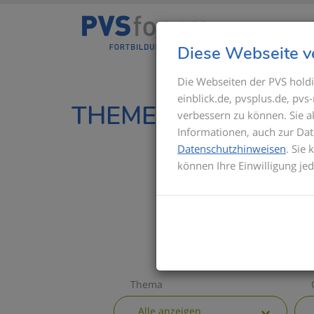
Diese Webseite v
Die Webseiten der PVS holdi
einblick.de, pvsplus.de, pv
THEMEN IM ÜBERBL
verbessern zu können. Sie 
Informationen, auch zur Dat
Datenschutzhinweisen
. Sie
können Ihre Einwilligung je
Thema
Alle anzeigen