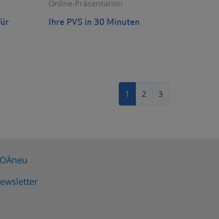
Online-Präsentation
ür
Ihre PVS in 30 Minuten
1
2
3
OÄneu
ewsletter