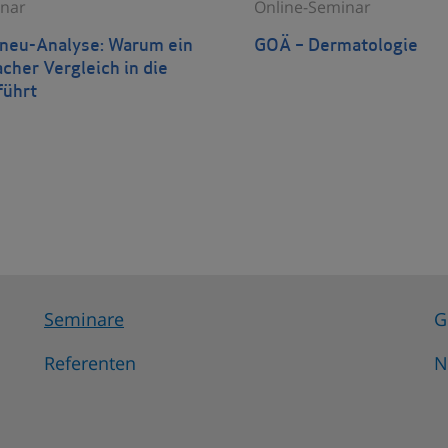
nar
Online-Seminar
eu-Analyse: Warum ein
GOÄ – Dermatologie
acher Vergleich in die
führt
Seminare
G
Referenten
N