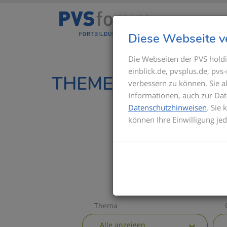
Diese Webseite v
Die Webseiten der PVS holdi
einblick.de, pvsplus.de, pv
THEMEN IM ÜBERBL
verbessern zu können. Sie 
Informationen, auch zur Dat
Datenschutzhinweisen
. Sie
können Ihre Einwilligung je
Thema
Alle anzeigen