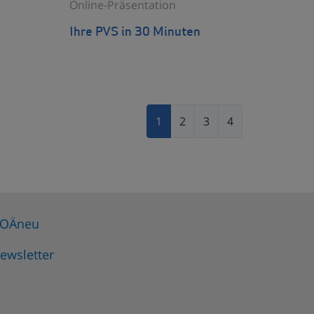
Online-Präsentation
Ihre PVS in 30 Minuten
1
2
3
4
OÄneu
ewsletter