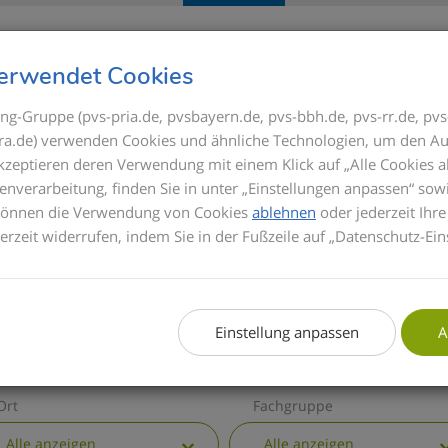
Seminare
Referenten
GOÄ
erwendet Cookies
ng-Gruppe (pvs-pria.de, pvsbayern.de, pvs-bbh.de, pvs-rr.de, pvs
s-ra.de) verwenden Cookies und ähnliche Technologien, um den Au
ICK
akzeptieren deren Verwendung mit einem Klick auf „Alle Cookies a
Bis zum Inkrafttrete
enverarbeitung, finden Sie in unter „Einstellungen anpassen“ sow
Privatabrechnung di
 können die Verwendung von Cookies
ablehnen
oder jederzeit Ihre
basieren die Semina
derzeit widerrufen, indem Sie in der Fußzeile auf „Datenschutz-Ein
informieren wir Sie 
GOÄ. Zusätzlich erha
die wichtigsten all
Einstellung anpassen
A
Ort
Fachgruppe
Alle anzeigen
Alle anzeigen