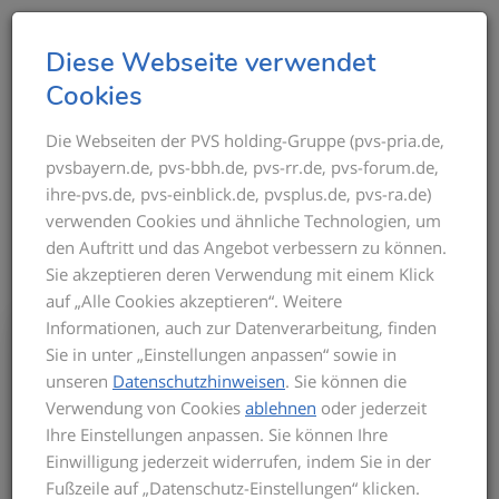
T
Diese Webseite verwendet
o
Cookies
g
g
Die Webseiten der PVS holding-Gruppe (pvs-pria.de,
THEMEN IM ÜBERBLICK
pvsbayern.de, pvs-bbh.de, pvs-rr.de, pvs-forum.de,
l
ihre-pvs.de, pvs-einblick.de, pvsplus.de, pvs-ra.de)
e
verwenden Cookies und ähnliche Technologien, um
n
den Auftritt und das Angebot verbessern zu können.
a
Sie akzeptieren deren Verwendung mit einem Klick
v
auf „Alle Cookies akzeptieren“. Weitere
i
Informationen, auch zur Datenverarbeitung, finden
g
Bis zum Inkrafttreten der neuen GOÄ gilt
Sie in unter „Einstellungen anpassen“ sowie in
a
für die Privatabrechnung die aktuelle
unseren
Datenschutzhinweisen
. Sie können die
t
GOÄ-Fassung. Auf dieser basieren die
Verwendung von Cookies
ablehnen
oder jederzeit
Seminarinhalte. Zu Beginn des Seminars
i
Ihre Einstellungen anpassen. Sie können Ihre
informieren wir Sie über den derzeitigen
o
Einwilligung jederzeit widerrufen, indem Sie in der
Stand der neuen GOÄ. Zusätzlich
n
Fußzeile auf „Datenschutz-Einstellungen“ klicken.