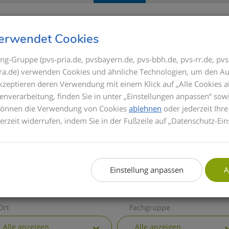
Seminare
Referenten
GOÄ
erwendet Cookies
ng-Gruppe (pvs-pria.de, pvsbayern.de, pvs-bbh.de, pvs-rr.de, pvs
s-ra.de) verwenden Cookies und ähnliche Technologien, um den Au
ICK
akzeptieren deren Verwendung mit einem Klick auf „Alle Cookies a
Bis zum Inkrafttrete
enverarbeitung, finden Sie in unter „Einstellungen anpassen“ sow
Privatabrechnung di
 können die Verwendung von Cookies
ablehnen
oder jederzeit Ihre
basieren die Semina
derzeit widerrufen, indem Sie in der Fußzeile auf „Datenschutz-Ein
informieren wir Sie 
GOÄ. Zusätzlich erha
die wichtigsten all
Einstellung anpassen
A
Ort
Fachgruppe
Alle anzeigen
Alle anzeigen