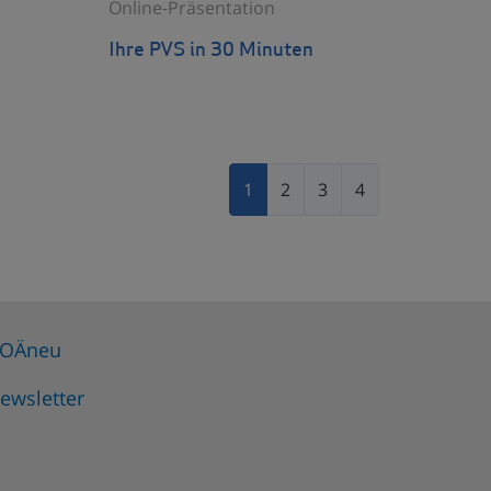
Online-Präsentation
Ihre PVS in 30 Minuten
1
2
3
4
OÄneu
ewsletter