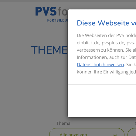
Diese Webseite v
Die Webseiten der PVS holdi
einblick.de, pvsplus.de, pv
THEMEN IM ÜBERBL
verbessern zu können. Sie 
Informationen, auch zur Dat
Datenschutzhinweisen
. Sie
können Ihre Einwilligung je
Thema
Alle anzeigen