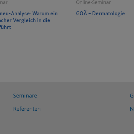
nar
Online-Seminar
eu-Analyse: Warum ein
GOÄ – Dermatologie
acher Vergleich in die
führt
Seminare
G
Referenten
N