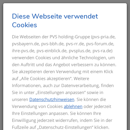
T
Diese Webseite verwendet
o
Cookies
g
g
Die Webseiten der PVS holding-Gruppe (pvs-pria.de,
THEMEN IM ÜBERBLICK
pvsbayern.de, pvs-bbh.de, pvs-rr.de, pvs-forum.de,
l
ihre-pvs.de, pvs-einblick.de, pvsplus.de, pvs-ra.de)
e
verwenden Cookies und ähnliche Technologien, um
n
den Auftritt und das Angebot verbessern zu können.
a
Sie akzeptieren deren Verwendung mit einem Klick
v
auf „Alle Cookies akzeptieren“. Weitere
i
Informationen, auch zur Datenverarbeitung, finden
g
Bis zum Inkrafttreten der neuen GOÄ gilt
Sie in unter „Einstellungen anpassen“ sowie in
a
für die Privatabrechnung die aktuelle
unseren
Datenschutzhinweisen
. Sie können die
t
GOÄ-Fassung. Auf dieser basieren die
Verwendung von Cookies
ablehnen
oder jederzeit
Seminarinhalte. Zu Beginn des Seminars
i
Ihre Einstellungen anpassen. Sie können Ihre
informieren wir Sie über den derzeitigen
o
Einwilligung jederzeit widerrufen, indem Sie in der
Stand der neuen GOÄ. Zusätzlich
n
Fußzeile auf „Datenschutz-Einstellungen“ klicken.