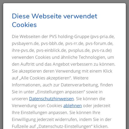
T
Diese Webseite verwendet
o
Cookies
g
g
Die Webseiten der PVS holding-Gruppe (pvs-pria.de,
THEMEN IM ÜBERBLICK
pvsbayern.de, pvs-bbh.de, pvs-rr.de, pvs-forum.de,
l
ihre-pvs.de, pvs-einblick.de, pvsplus.de, pvs-ra.de)
e
verwenden Cookies und ähnliche Technologien, um
n
den Auftritt und das Angebot verbessern zu können.
a
Sie akzeptieren deren Verwendung mit einem Klick
v
auf „Alle Cookies akzeptieren“. Weitere
i
Informationen, auch zur Datenverarbeitung, finden
g
Bis zum Inkrafttreten der neuen GOÄ gilt
Sie in unter „Einstellungen anpassen“ sowie in
a
für die Privatabrechnung die aktuelle
unseren
Datenschutzhinweisen
. Sie können die
t
GOÄ-Fassung. Auf dieser basieren die
Verwendung von Cookies
ablehnen
oder jederzeit
Seminarinhalte. Zu Beginn des Seminars
i
Ihre Einstellungen anpassen. Sie können Ihre
informieren wir Sie über den derzeitigen
o
Einwilligung jederzeit widerrufen, indem Sie in der
Stand der neuen GOÄ. Zusätzlich
n
Fußzeile auf „Datenschutz-Einstellungen“ klicken.