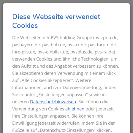
T
Diese Webseite verwendet
o
Cookies
g
g
Die Webseiten der PVS holding-Gruppe (pvs-pria.de,
THEMEN IM ÜBERBLICK
pvsbayern.de, pvs-bbh.de, pvs-rr.de, pvs-forum.de,
l
ihre-pvs.de, pvs-einblick.de, pvsplus.de, pvs-ra.de)
e
verwenden Cookies und ähnliche Technologien, um
n
den Auftritt und das Angebot verbessern zu können.
a
Sie akzeptieren deren Verwendung mit einem Klick
v
auf „Alle Cookies akzeptieren“. Weitere
i
Informationen, auch zur Datenverarbeitung, finden
g
Bis zum Inkrafttreten der neuen GOÄ gilt
Sie in unter „Einstellungen anpassen“ sowie in
a
für die Privatabrechnung die aktuelle
unseren
Datenschutzhinweisen
. Sie können die
t
GOÄ-Fassung. Auf dieser basieren die
Verwendung von Cookies
ablehnen
oder jederzeit
Seminarinhalte. Zu Beginn des Seminars
i
Ihre Einstellungen anpassen. Sie können Ihre
informieren wir Sie über den derzeitigen
o
Einwilligung jederzeit widerrufen, indem Sie in der
Stand der neuen GOÄ. Zusätzlich
n
Fußzeile auf „Datenschutz-Einstellungen“ klicken.