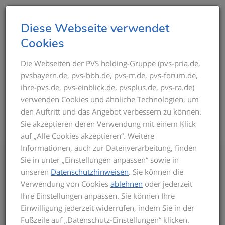
T
Diese Webseite verwendet
o
Cookies
g
g
Die Webseiten der PVS holding-Gruppe (pvs-pria.de,
THEMEN IM ÜBERBLICK
pvsbayern.de, pvs-bbh.de, pvs-rr.de, pvs-forum.de,
l
ihre-pvs.de, pvs-einblick.de, pvsplus.de, pvs-ra.de)
e
verwenden Cookies und ähnliche Technologien, um
n
den Auftritt und das Angebot verbessern zu können.
a
Sie akzeptieren deren Verwendung mit einem Klick
v
auf „Alle Cookies akzeptieren“. Weitere
i
Informationen, auch zur Datenverarbeitung, finden
g
Bis zum Inkrafttreten der neuen GOÄ gilt
Sie in unter „Einstellungen anpassen“ sowie in
a
für die Privatabrechnung die aktuelle
unseren
Datenschutzhinweisen
. Sie können die
t
GOÄ-Fassung. Auf dieser basieren die
Verwendung von Cookies
ablehnen
oder jederzeit
Seminarinhalte. Zu Beginn des Seminars
i
Ihre Einstellungen anpassen. Sie können Ihre
informieren wir Sie über den derzeitigen
o
Einwilligung jederzeit widerrufen, indem Sie in der
Stand der neuen GOÄ. Zusätzlich
n
Fußzeile auf „Datenschutz-Einstellungen“ klicken.