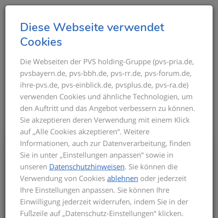
T
Diese Webseite verwendet
o
Cookies
g
g
Die Webseiten der PVS holding-Gruppe (pvs-pria.de,
THEMEN IM ÜBERBLICK
pvsbayern.de, pvs-bbh.de, pvs-rr.de, pvs-forum.de,
l
ihre-pvs.de, pvs-einblick.de, pvsplus.de, pvs-ra.de)
e
verwenden Cookies und ähnliche Technologien, um
n
den Auftritt und das Angebot verbessern zu können.
a
Sie akzeptieren deren Verwendung mit einem Klick
v
auf „Alle Cookies akzeptieren“. Weitere
i
Informationen, auch zur Datenverarbeitung, finden
g
Bis zum Inkrafttreten der neuen GOÄ gilt
Sie in unter „Einstellungen anpassen“ sowie in
a
für die Privatabrechnung die aktuelle
unseren
Datenschutzhinweisen
. Sie können die
t
GOÄ-Fassung. Auf dieser basieren die
Verwendung von Cookies
ablehnen
oder jederzeit
Seminarinhalte. Zu Beginn des Seminars
i
Ihre Einstellungen anpassen. Sie können Ihre
informieren wir Sie über den derzeitigen
o
Einwilligung jederzeit widerrufen, indem Sie in der
Stand der neuen GOÄ. Zusätzlich
n
Fußzeile auf „Datenschutz-Einstellungen“ klicken.