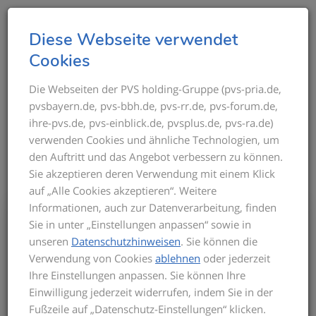
T
Diese Webseite verwendet
o
Cookies
g
g
Die Webseiten der PVS holding-Gruppe (pvs-pria.de,
THEMEN IM ÜBERBLICK
pvsbayern.de, pvs-bbh.de, pvs-rr.de, pvs-forum.de,
l
ihre-pvs.de, pvs-einblick.de, pvsplus.de, pvs-ra.de)
e
verwenden Cookies und ähnliche Technologien, um
n
den Auftritt und das Angebot verbessern zu können.
a
Sie akzeptieren deren Verwendung mit einem Klick
v
auf „Alle Cookies akzeptieren“. Weitere
i
Informationen, auch zur Datenverarbeitung, finden
g
Bis zum Inkrafttreten der neuen GOÄ gilt
Sie in unter „Einstellungen anpassen“ sowie in
a
für die Privatabrechnung die aktuelle
unseren
Datenschutzhinweisen
. Sie können die
t
GOÄ-Fassung. Auf dieser basieren die
Verwendung von Cookies
ablehnen
oder jederzeit
Seminarinhalte. Zu Beginn des Seminars
i
Ihre Einstellungen anpassen. Sie können Ihre
informieren wir Sie über den derzeitigen
o
Einwilligung jederzeit widerrufen, indem Sie in der
Stand der neuen GOÄ. Zusätzlich
n
Fußzeile auf „Datenschutz-Einstellungen“ klicken.