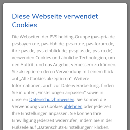
T
Diese Webseite verwendet
o
Cookies
g
g
Die Webseiten der PVS holding-Gruppe (pvs-pria.de,
THEMEN IM ÜBERBLICK
pvsbayern.de, pvs-bbh.de, pvs-rr.de, pvs-forum.de,
l
ihre-pvs.de, pvs-einblick.de, pvsplus.de, pvs-ra.de)
e
verwenden Cookies und ähnliche Technologien, um
n
den Auftritt und das Angebot verbessern zu können.
a
Sie akzeptieren deren Verwendung mit einem Klick
v
auf „Alle Cookies akzeptieren“. Weitere
i
Informationen, auch zur Datenverarbeitung, finden
g
Bis zum Inkrafttreten der neuen GOÄ gilt
Sie in unter „Einstellungen anpassen“ sowie in
a
für die Privatabrechnung die aktuelle
unseren
Datenschutzhinweisen
. Sie können die
t
GOÄ-Fassung. Auf dieser basieren die
Verwendung von Cookies
ablehnen
oder jederzeit
Seminarinhalte. Zu Beginn des Seminars
i
Ihre Einstellungen anpassen. Sie können Ihre
informieren wir Sie über den derzeitigen
o
Einwilligung jederzeit widerrufen, indem Sie in der
Stand der neuen GOÄ. Zusätzlich
n
Fußzeile auf „Datenschutz-Einstellungen“ klicken.