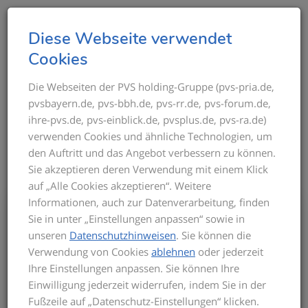
T
Diese Webseite verwendet
o
Cookies
g
g
Die Webseiten der PVS holding-Gruppe (pvs-pria.de,
THEMEN IM ÜBERBLICK
pvsbayern.de, pvs-bbh.de, pvs-rr.de, pvs-forum.de,
l
ihre-pvs.de, pvs-einblick.de, pvsplus.de, pvs-ra.de)
e
verwenden Cookies und ähnliche Technologien, um
n
den Auftritt und das Angebot verbessern zu können.
a
Sie akzeptieren deren Verwendung mit einem Klick
v
auf „Alle Cookies akzeptieren“. Weitere
i
Informationen, auch zur Datenverarbeitung, finden
g
Bis zum Inkrafttreten der neuen GOÄ gilt
Sie in unter „Einstellungen anpassen“ sowie in
a
für die Privatabrechnung die aktuelle
unseren
Datenschutzhinweisen
. Sie können die
t
GOÄ-Fassung. Auf dieser basieren die
Verwendung von Cookies
ablehnen
oder jederzeit
Seminarinhalte. Zu Beginn des Seminars
i
Ihre Einstellungen anpassen. Sie können Ihre
informieren wir Sie über den derzeitigen
o
Einwilligung jederzeit widerrufen, indem Sie in der
Stand der neuen GOÄ. Zusätzlich
n
Fußzeile auf „Datenschutz-Einstellungen“ klicken.