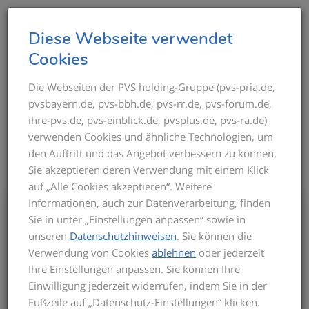
T
Diese Webseite verwendet
o
Cookies
g
g
Die Webseiten der PVS holding-Gruppe (pvs-pria.de,
THEMEN IM ÜBERBLICK
pvsbayern.de, pvs-bbh.de, pvs-rr.de, pvs-forum.de,
l
ihre-pvs.de, pvs-einblick.de, pvsplus.de, pvs-ra.de)
e
verwenden Cookies und ähnliche Technologien, um
n
den Auftritt und das Angebot verbessern zu können.
a
Sie akzeptieren deren Verwendung mit einem Klick
v
auf „Alle Cookies akzeptieren“. Weitere
i
Informationen, auch zur Datenverarbeitung, finden
g
Bis zum Inkrafttreten der neuen GOÄ gilt
Sie in unter „Einstellungen anpassen“ sowie in
a
für die Privatabrechnung die aktuelle
unseren
Datenschutzhinweisen
. Sie können die
t
GOÄ-Fassung. Auf dieser basieren die
Verwendung von Cookies
ablehnen
oder jederzeit
Seminarinhalte. Zu Beginn des Seminars
i
Ihre Einstellungen anpassen. Sie können Ihre
informieren wir Sie über den derzeitigen
o
Einwilligung jederzeit widerrufen, indem Sie in der
Stand der neuen GOÄ. Zusätzlich
n
Fußzeile auf „Datenschutz-Einstellungen“ klicken.