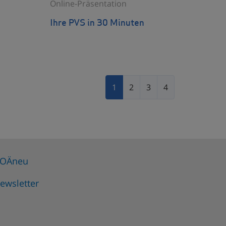
Online-Präsentation
Ihre PVS in 30 Minuten
1
2
3
4
OÄneu
ewsletter