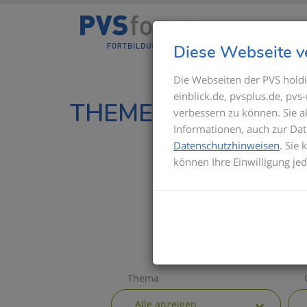
Diese Webseite v
Die Webseiten der PVS holdi
einblick.de, pvsplus.de, pv
THEMEN IM ÜBERBL
verbessern zu können. Sie 
Informationen, auch zur Dat
Datenschutzhinweisen
. Sie
können Ihre Einwilligung je
Thema
Alle anzeigen