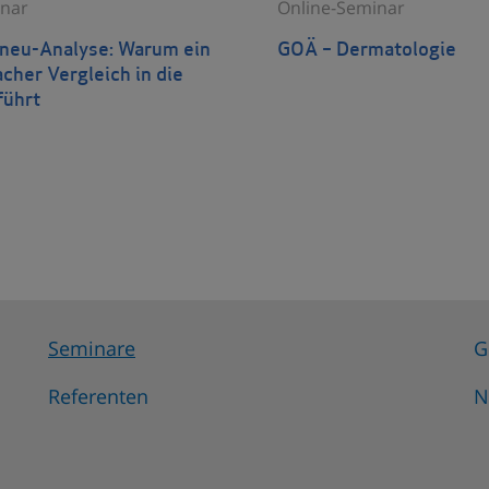
nar
Online-Seminar
eu-Analyse: Warum ein
GOÄ – Dermatologie
acher Vergleich in die
führt
Seminare
G
Referenten
N