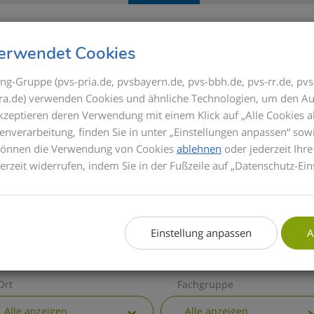
Seminare
Referenten
GOÄ
erwendet Cookies
ng-Gruppe (pvs-pria.de, pvsbayern.de, pvs-bbh.de, pvs-rr.de, pvs
s-ra.de) verwenden Cookies und ähnliche Technologien, um den Au
ICK
akzeptieren deren Verwendung mit einem Klick auf „Alle Cookies a
Bis zum Inkrafttrete
enverarbeitung, finden Sie in unter „Einstellungen anpassen“ sow
Privatabrechnung di
 können die Verwendung von Cookies
ablehnen
oder jederzeit Ihre
basieren die Semina
derzeit widerrufen, indem Sie in der Fußzeile auf „Datenschutz-Ein
informieren wir Sie 
GOÄ. Zusätzlich erha
die wichtigsten all
Einstellung anpassen
A
Ort
Fachgruppe
Alle anzeigen
Alle anzeigen