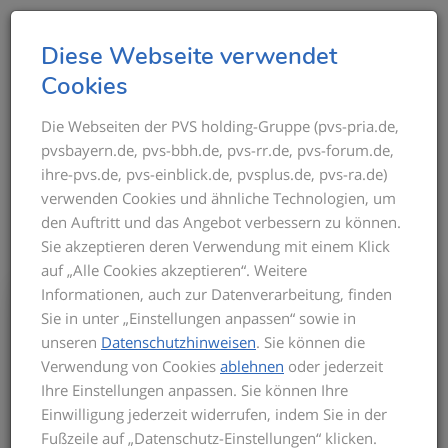
T
Diese Webseite verwendet
o
Cookies
g
g
Die Webseiten der PVS holding-Gruppe (pvs-pria.de,
THEMEN IM ÜBERBLICK
pvsbayern.de, pvs-bbh.de, pvs-rr.de, pvs-forum.de,
l
ihre-pvs.de, pvs-einblick.de, pvsplus.de, pvs-ra.de)
e
verwenden Cookies und ähnliche Technologien, um
n
den Auftritt und das Angebot verbessern zu können.
a
Sie akzeptieren deren Verwendung mit einem Klick
v
auf „Alle Cookies akzeptieren“. Weitere
i
Informationen, auch zur Datenverarbeitung, finden
g
Bis zum Inkrafttreten der neuen GOÄ gilt
Sie in unter „Einstellungen anpassen“ sowie in
a
für die Privatabrechnung die aktuelle
unseren
Datenschutzhinweisen
. Sie können die
t
GOÄ-Fassung. Auf dieser basieren die
Verwendung von Cookies
ablehnen
oder jederzeit
Seminarinhalte. Zu Beginn des Seminars
i
Ihre Einstellungen anpassen. Sie können Ihre
informieren wir Sie über den derzeitigen
o
Einwilligung jederzeit widerrufen, indem Sie in der
Stand der neuen GOÄ. Zusätzlich
n
Fußzeile auf „Datenschutz-Einstellungen“ klicken.