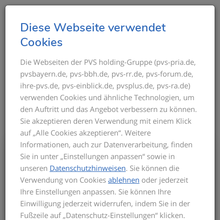
T
Diese Webseite verwendet
o
Cookies
g
g
Die Webseiten der PVS holding-Gruppe (pvs-pria.de,
THEMEN IM ÜBERBLICK
pvsbayern.de, pvs-bbh.de, pvs-rr.de, pvs-forum.de,
l
ihre-pvs.de, pvs-einblick.de, pvsplus.de, pvs-ra.de)
e
verwenden Cookies und ähnliche Technologien, um
n
den Auftritt und das Angebot verbessern zu können.
a
Sie akzeptieren deren Verwendung mit einem Klick
v
auf „Alle Cookies akzeptieren“. Weitere
i
Informationen, auch zur Datenverarbeitung, finden
g
Bis zum Inkrafttreten der neuen GOÄ gilt
Sie in unter „Einstellungen anpassen“ sowie in
a
für die Privatabrechnung die aktuelle
unseren
Datenschutzhinweisen
. Sie können die
t
GOÄ-Fassung. Auf dieser basieren die
Verwendung von Cookies
ablehnen
oder jederzeit
Seminarinhalte. Zu Beginn des Seminars
i
Ihre Einstellungen anpassen. Sie können Ihre
informieren wir Sie über den derzeitigen
o
Einwilligung jederzeit widerrufen, indem Sie in der
Stand der neuen GOÄ. Zusätzlich
n
Fußzeile auf „Datenschutz-Einstellungen“ klicken.