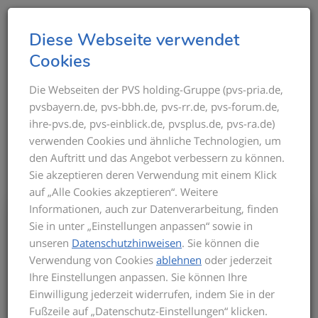
T
Diese Webseite verwendet
o
Cookies
g
g
Die Webseiten der PVS holding-Gruppe (pvs-pria.de,
THEMEN IM ÜBERBLICK
pvsbayern.de, pvs-bbh.de, pvs-rr.de, pvs-forum.de,
l
ihre-pvs.de, pvs-einblick.de, pvsplus.de, pvs-ra.de)
e
verwenden Cookies und ähnliche Technologien, um
n
den Auftritt und das Angebot verbessern zu können.
a
Sie akzeptieren deren Verwendung mit einem Klick
v
auf „Alle Cookies akzeptieren“. Weitere
i
Informationen, auch zur Datenverarbeitung, finden
g
Bis zum Inkrafttreten der neuen GOÄ gilt
Sie in unter „Einstellungen anpassen“ sowie in
a
für die Privatabrechnung die aktuelle
unseren
Datenschutzhinweisen
. Sie können die
t
GOÄ-Fassung. Auf dieser basieren die
Verwendung von Cookies
ablehnen
oder jederzeit
Seminarinhalte. Zu Beginn des Seminars
i
Ihre Einstellungen anpassen. Sie können Ihre
informieren wir Sie über den derzeitigen
o
Einwilligung jederzeit widerrufen, indem Sie in der
Stand der neuen GOÄ. Zusätzlich
n
Fußzeile auf „Datenschutz-Einstellungen“ klicken.