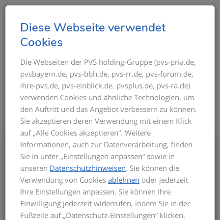
T
Diese Webseite verwendet
o
Cookies
g
g
Die Webseiten der PVS holding-Gruppe (pvs-pria.de,
THEMEN IM ÜBERBLICK
pvsbayern.de, pvs-bbh.de, pvs-rr.de, pvs-forum.de,
l
ihre-pvs.de, pvs-einblick.de, pvsplus.de, pvs-ra.de)
e
verwenden Cookies und ähnliche Technologien, um
n
den Auftritt und das Angebot verbessern zu können.
a
Sie akzeptieren deren Verwendung mit einem Klick
v
auf „Alle Cookies akzeptieren“. Weitere
i
Informationen, auch zur Datenverarbeitung, finden
g
Bis zum Inkrafttreten der neuen GOÄ gilt
Sie in unter „Einstellungen anpassen“ sowie in
a
für die Privatabrechnung die aktuelle
unseren
Datenschutzhinweisen
. Sie können die
t
GOÄ-Fassung. Auf dieser basieren die
Verwendung von Cookies
ablehnen
oder jederzeit
Seminarinhalte. Zu Beginn des Seminars
i
Ihre Einstellungen anpassen. Sie können Ihre
informieren wir Sie über den derzeitigen
o
Einwilligung jederzeit widerrufen, indem Sie in der
Stand der neuen GOÄ. Zusätzlich
n
Fußzeile auf „Datenschutz-Einstellungen“ klicken.