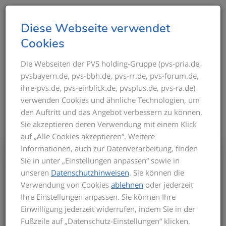
T
Diese Webseite verwendet
o
Cookies
g
g
Die Webseiten der PVS holding-Gruppe (pvs-pria.de,
THEMEN IM ÜBERBLICK
pvsbayern.de, pvs-bbh.de, pvs-rr.de, pvs-forum.de,
l
ihre-pvs.de, pvs-einblick.de, pvsplus.de, pvs-ra.de)
e
verwenden Cookies und ähnliche Technologien, um
n
den Auftritt und das Angebot verbessern zu können.
a
Sie akzeptieren deren Verwendung mit einem Klick
v
auf „Alle Cookies akzeptieren“. Weitere
i
Informationen, auch zur Datenverarbeitung, finden
g
Bis zum Inkrafttreten der neuen GOÄ gilt
Sie in unter „Einstellungen anpassen“ sowie in
a
für die Privatabrechnung die aktuelle
unseren
Datenschutzhinweisen
. Sie können die
t
GOÄ-Fassung. Auf dieser basieren die
Verwendung von Cookies
ablehnen
oder jederzeit
Seminarinhalte. Zu Beginn des Seminars
i
Ihre Einstellungen anpassen. Sie können Ihre
informieren wir Sie über den derzeitigen
o
Einwilligung jederzeit widerrufen, indem Sie in der
Stand der neuen GOÄ. Zusätzlich
n
Fußzeile auf „Datenschutz-Einstellungen“ klicken.